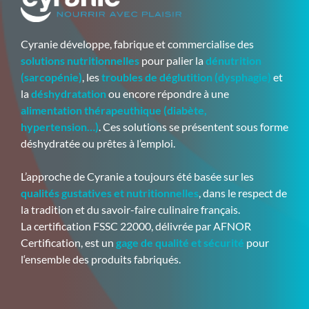
Cyranie développe, fabrique et commercialise des
solutions nutritionnelles
pour palier la
dénutrition
(sarcopénie)
, les
troubles de déglutition (dysphagie)
et
la
déshydratation
ou encore répondre à une
alimentation thérapeuthique (diabète,
hypertension…)
. Ces solutions se présentent sous forme
déshydratée ou prêtes à l’emploi.
L’approche de Cyranie a toujours été basée sur les
qualités gustatives et nutritionnelles
, dans le respect de
la tradition et du savoir-faire culinaire français.
La certification FSSC 22000, délivrée par AFNOR
Certification, est un
gage de qualité et sécurité
pour
l‘ensemble des produits fabriqués.