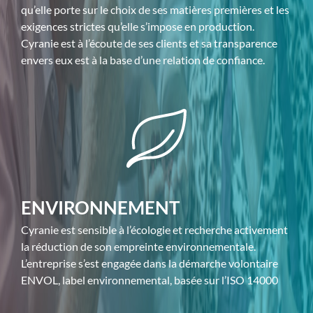
qu’elle porte sur le choix de ses matières premières et les
exigences strictes qu’elle s’impose en production.
Cyranie est à l’écoute de ses clients et sa transparence
envers eux est à la base d’une relation de confiance.
ENVIRONNEMENT
Cyranie est sensible à l’écologie et recherche activement
la réduction de son empreinte environnementale.
L’entreprise s’est engagée dans la démarche volontaire
ENVOL, label environnemental, basée sur l’ISO 14000