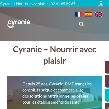
Passer
Cyranie | Nourrir avec plaisir |
02 41 65 89 65
au
contenu
Cyranie – Nourrir avec
plaisir
Depuis 25 ans, Cyranie,
PME française
,
conçoit, fabrique et commercialise
des
solutions nutritionnelles orales
pour les établissements de santé.