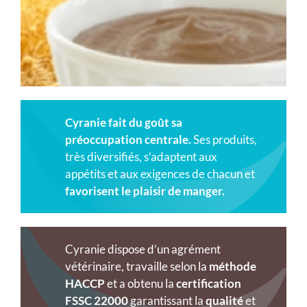
Cyranie fait du goût sa
préoccupation centrale.
Ses produits,
très diversifiés, s’adaptent aux
appétits et aux exigences de chacun et
favorisent le plaisir de manger.
Cyranie dispose d’un agrément
vétérinaire, travaille selon la
méthode
HACCP
et a obtenu la
certification
FSSC 22000
garantissant la
qualité
et