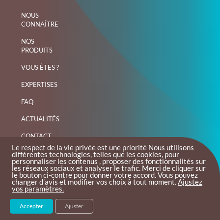
NOUS
CONNAÎTRE
NOS
PRODUITS
VOUS ÊTES ?
EXPERTISES
FAQ
ACTUALITÉS
CONTACT
Le respect de la vie privée est une priorité Nous utilisons
différentes technologies, telles que les cookies, pour
personnaliser les contenus , proposer des fonctionnalités sur
les réseaux sociaux et analyser le trafic. Merci de cliquer sur
le bouton ci-contre pour donner votre accord. Vous pouvez
changer d’avis et modifier vos choix à tout moment.
Ajustez
vos paramètres
.
Plan du site
|
Mentions légales
|
Création iStudio
Lin
Accepter
Ajuster