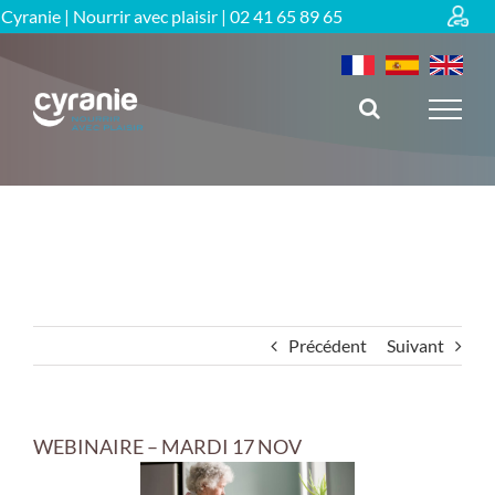
Passer
Cyranie | Nourrir avec plaisir |
02 41 65 89 65
au
contenu
Précédent
Suivant
WEBINAIRE – MARDI 17 NOV