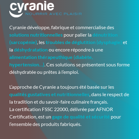
Cyranie développe, fabrique et commercialise des
solutions nutritionnelles
pour palier la
dénutrition
(sarcopénie)
, les
troubles de déglutition (dysphagie)
et
la
déshydratation
ou encore répondre à une
alimentation thérapeuthique (diabète,
hypertension…)
. Ces solutions se présentent sous forme
déshydratée ou prêtes à l’emploi.
L’approche de Cyranie a toujours été basée sur les
qualités gustatives et nutritionnelles
, dans le respect de
la tradition et du savoir-faire culinaire français.
La certification FSSC 22000, délivrée par AFNOR
Certification, est un
gage de qualité et sécurité
pour
l‘ensemble des produits fabriqués.