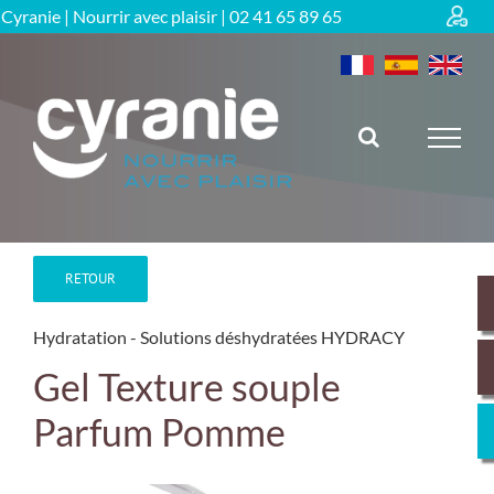
Passer
Cyranie | Nourrir avec plaisir |
02 41 65 89 65
au
contenu
RETOUR
Hydratation
Solutions déshydratées HYDRACY
Gel Texture souple
Parfum Pomme