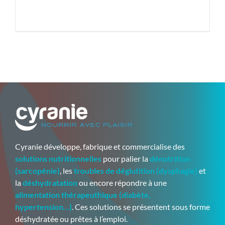
Cyranie développe, fabrique et commercialise des
solutions nutritionnelles
pour palier la
dénutrition
(sarcopénie)
, les
troubles de déglutition (dysphagie)
et
la
déshydratation
ou encore répondre à une
alimentation thérapeuthique (diabète,
hypertension…)
. Ces solutions se présentent sous forme
déshydratée ou prêtes à l’emploi.