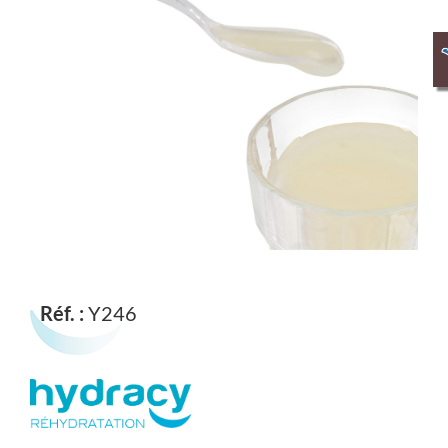
Réf. :
Y246