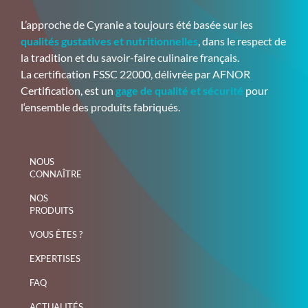
L’approche de Cyranie a toujours été basée sur les
qualités gustatives et nutritionnelles
, dans le respect de
la tradition et du savoir-faire culinaire français.
La certification FSSC 22000, délivrée par AFNOR
Certification, est un
gage de qualité et sécurité
pour
l‘ensemble des produits fabriqués.
NOUS
CONNAÎTRE
NOS
PRODUITS
VOUS ÊTES ?
EXPERTISES
FAQ
ACTUALITÉS