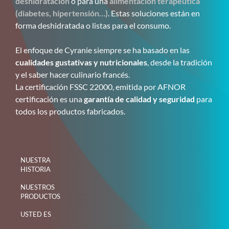
deshidratación
o para una
alimentación terapéutica
(diabetes, hipertensión…)
. Estas soluciones están en
forma deshidratada o listas para el consumo.
El enfoque de Cyranie siempre se ha basado en las
cualidades gustativas y nutricionales
, desde la tradición
y el saber hacer culinario francés.
La certificación FSSC 22000, emitida por AFNOR
certificación es una
garantía de calidad y seguridad
para
todos los productos fabricados.
NUESTRA
HISTORIA
NUESTROS
PRODUCTOS
USTED ES