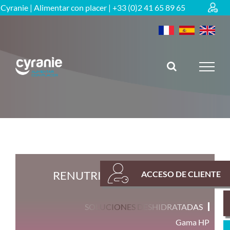
Skip
Cyranie | Alimentar con placer | +33 (0)2 41 65 89 65
to
content
RENUTRICION OREXCY
ACCESO DE CLIENTE
SOLUCIONES DESHIDRATADAS
Gama HP