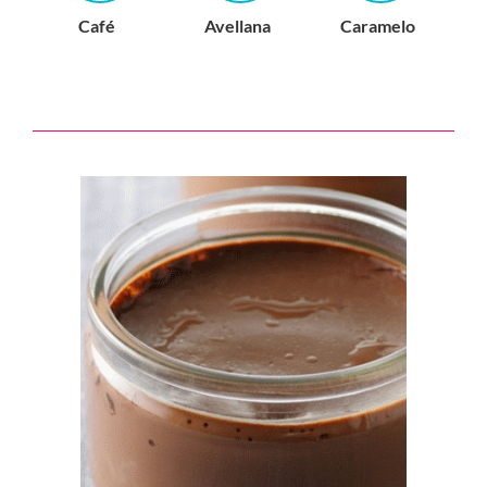
Café
Avellana
Caramelo
C