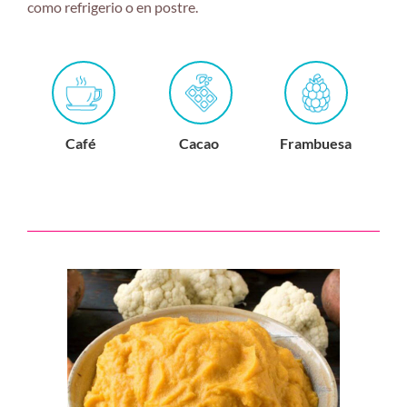
como refrigerio o en postre.
Café
Cacao
Frambuesa
M
a