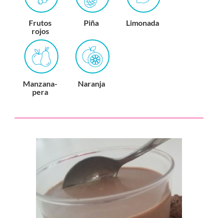
Frutos
Piña
Limonada
rojos
Manzana-
Naranja
pera