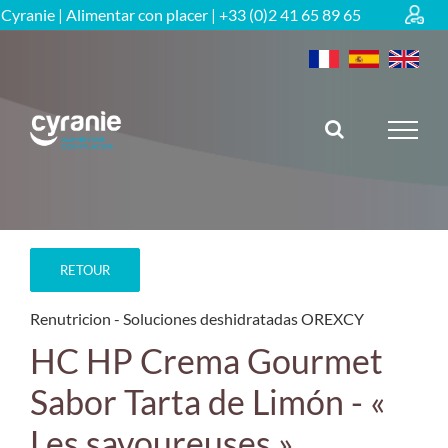
Skip
Cyranie | Alimentar con placer | +33 (0)2 41 65 89 65
to
content
RETOUR
Renutricion
Soluciones deshidratadas OREXCY
HC HP Crema Gourmet
Sabor Tarta de Limón - «
Les savoureuses »