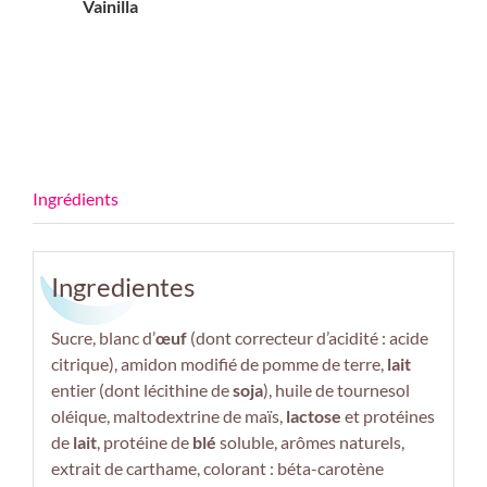
Vainilla
Ingredientes
Sucre, blanc d’
œuf
(dont correcteur d’acidité : acide
citrique), amidon modifié de pomme de terre,
lait
entier (dont lécithine de
soja
), huile de tournesol
oléique, maltodextrine de maïs,
lactose
et protéines
de
lait
, protéine de
blé
soluble, arômes naturels,
extrait de carthame, colorant : béta-carotène