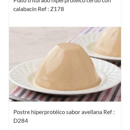
Plato triturado hiperprotéico cerdo con
calabacín Ref : Z178
Postre hiperprotéico sabor avellana Ref :
D284