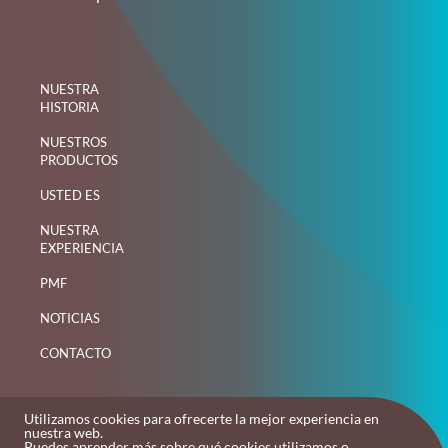
NUESTRA
HISTORIA
NUESTROS
PRODUCTOS
USTED ES
NUESTRA
EXPERIENCIA
PMF
NOTICIAS
CONTACTO
Utilizamos cookies para ofrecerte la mejor experiencia en
nuestra web.
Puedes aprender más sobre qué cookies utilizamos o