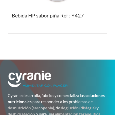
Bebida HP sabor piña Ref : Y427
Cyranie desarrolla, fabrica y comercializa las
soluciones
nutricionales
para responder a los problemas de
desnutrición (sarcopenia)
, de
deglución (disfagia)
y
deshidratación
o para una
alimentación terapéutica