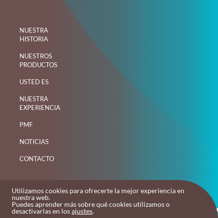
NUESTRA
HISTORIA
NUESTROS
PRODUCTOS
USTED ES
NUESTRA
EXPERIENCIA
PMF
NOTICIAS
CONTACTO
Utilizamos cookies para ofrecerte la mejor experiencia en
nuestra web.
Puedes aprender más sobre qué cookies utilizamos o
desactivarlas en los
ajustes
.