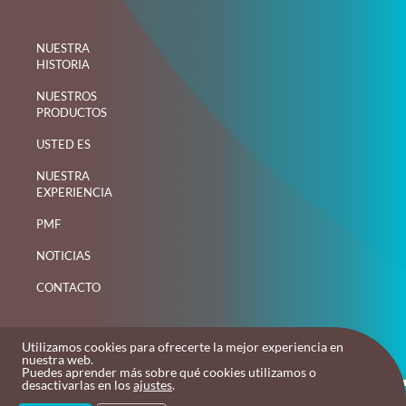
NUESTRA
HISTORIA
NUESTROS
PRODUCTOS
USTED ES
NUESTRA
EXPERIENCIA
PMF
NOTICIAS
CONTACTO
Utilizamos cookies para ofrecerte la mejor experiencia en
nuestra web.
Puedes aprender más sobre qué cookies utilizamos o
desactivarlas en los
ajustes
.