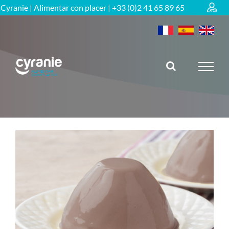
Skip
Cyranie | Alimentar con placer | +33 (0)2 41 65 89 65
RETOUR
to
content
Gama edulcorada
Regimenes especificos