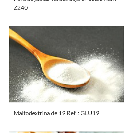
Z240
Maltodextrina de 19 Ref. : GLU19