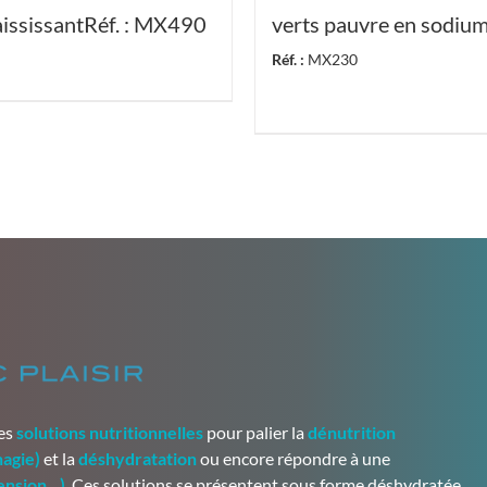
ississantRéf. : MX490
verts pauvre en sodiu
Réf. :
MX230
des
solutions nutritionnelles
pour palier la
dénutrition
hagie)
et la
déshydratation
ou encore répondre à une
tension…)
. Ces solutions se présentent sous forme déshydratée