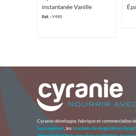
instantanée Vanille
Épa
Réf. :
Y490
Cyranie développe, fabrique et commercialise 
(sarcopénie)
, les
troubles de déglutition (dysp
alimentation thérapeuthique (diabète, hyper