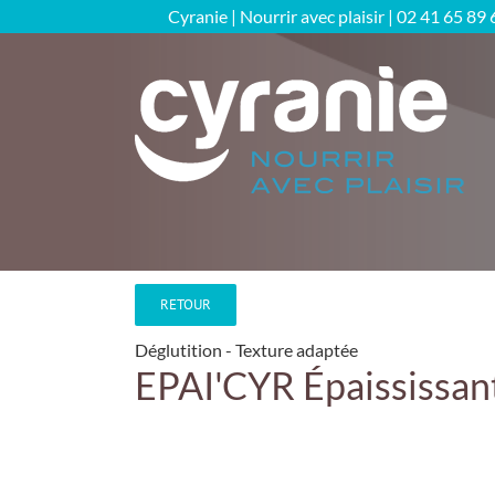
Passer
Cyranie | Nourrir avec plaisir |
02 41 65 89 
au
contenu
RETOUR
Déglutition
Texture adaptée
EPAI'CYR Épaississan