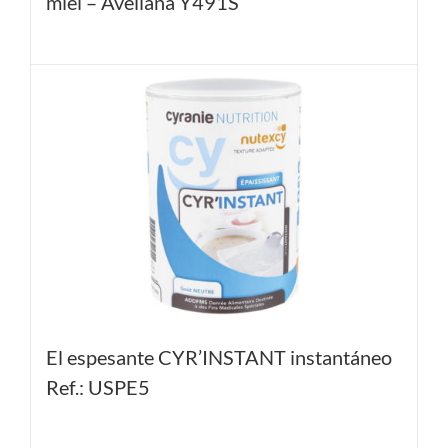
miel – Avellana Y491S
El espesante CYR’INSTANT instantáneo
Ref.: USPE5