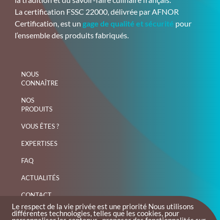
La certification FSSC 22000, délivrée par AFNOR
Certification, est un
gage de qualité et sécurité
pour
l‘ensemble des produits fabriqués.
NOUS
CONNAÎTRE
NOS
PRODUITS
VOUS ÊTES ?
EXPERTISES
FAQ
ACTUALITÉS
CONTACT
Le respect de la vie privée est une priorité Nous utilisons
différentes technologies, telles que les cookies, pour