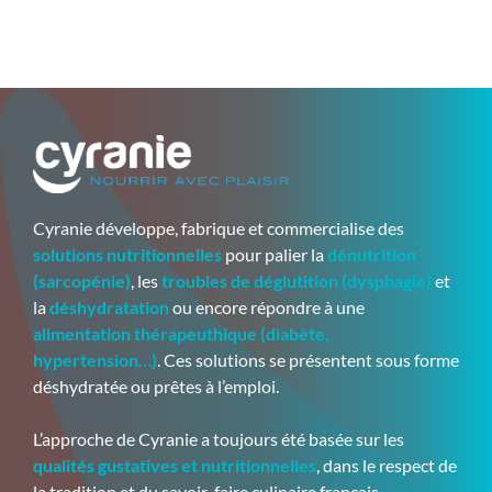
Cyranie développe, fabrique et commercialise des
solutions nutritionnelles
pour palier la
dénutrition
(sarcopénie)
, les
troubles de déglutition (dysphagie)
et
la
déshydratation
ou encore répondre à une
alimentation thérapeuthique (diabète,
hypertension…)
. Ces solutions se présentent sous forme
déshydratée ou prêtes à l’emploi.
L’approche de Cyranie a toujours été basée sur les
qualités gustatives et nutritionnelles
, dans le respect de
la tradition et du savoir-faire culinaire français.