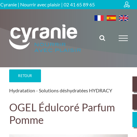
Passer
Cyranie | Nourrir avec plaisir |
02 41 65 89 65
au
contenu
RETOUR
Hydratation
Solutions déshydratées HYDRACY
OGEL Édulcoré Parfum
Pomme