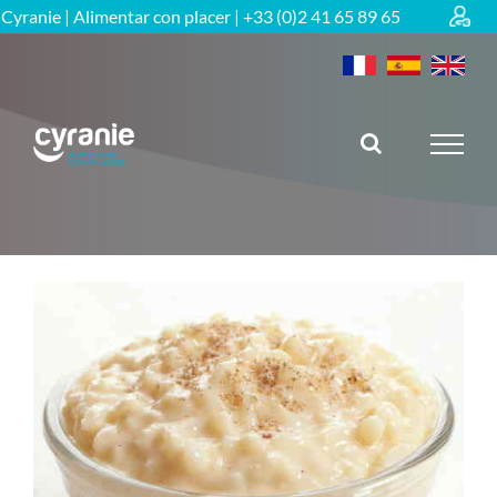
Skip
Cyranie | Alimentar con placer | +33 (0)2 41 65 89 65
RETOUR
to
content
Gama edulcorada
Regimenes especificos