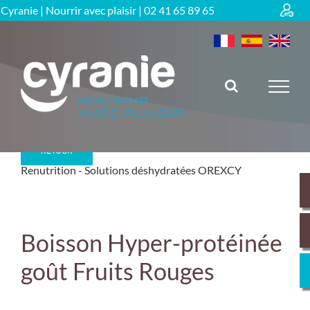
Passer
Cyranie | Nourrir avec plaisir |
02 41 65 89 65
au
contenu
RETOUR
Renutrition
Solutions déshydratées OREXCY
Boisson Hyper-protéinée
goût Fruits Rouges