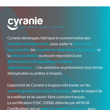
Cyranie développe, fabrique et commercialise des
solutions nutritionnelles
pour palier la
dénutrition
(sarcopénie)
, les
troubles de déglutition (dysphagie)
et
la
déshydratation
ou encore répondre à une
alimentation thérapeuthique (diabète,
hypertension…)
. Ces solutions se présentent sous forme
déshydratée ou prêtes à l’emploi.
L’approche de Cyranie a toujours été basée sur les
qualités gustatives et nutritionnelles
, dans le respect de
la tradition et du savoir-faire culinaire français.
La certification FSSC 22000, délivrée par AFNOR
Certification, est un
gage de qualité et sécurité
pour