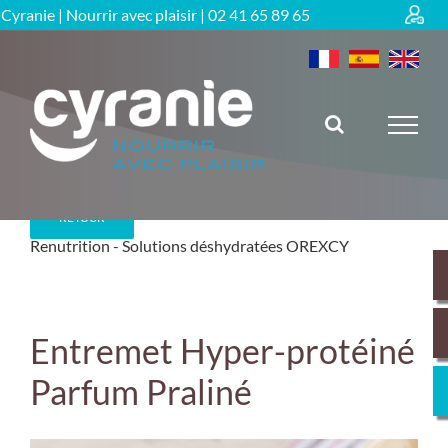
Passer
Cyranie | Nourrir avec plaisir |
02 41 65 89 65
au
contenu
RETOUR
Renutrition
Solutions déshydratées OREXCY
Entremet Hyper-protéiné
Parfum Praliné