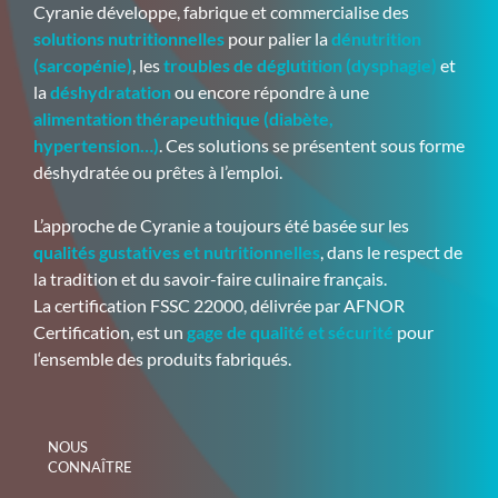
Cyranie développe, fabrique et commercialise des
solutions nutritionnelles
pour palier la
dénutrition
(sarcopénie)
, les
troubles de déglutition (dysphagie)
et
la
déshydratation
ou encore répondre à une
alimentation thérapeuthique (diabète,
hypertension…)
. Ces solutions se présentent sous forme
déshydratée ou prêtes à l’emploi.
L’approche de Cyranie a toujours été basée sur les
qualités gustatives et nutritionnelles
, dans le respect de
la tradition et du savoir-faire culinaire français.
La certification FSSC 22000, délivrée par AFNOR
Certification, est un
gage de qualité et sécurité
pour
l‘ensemble des produits fabriqués.
NOUS
CONNAÎTRE